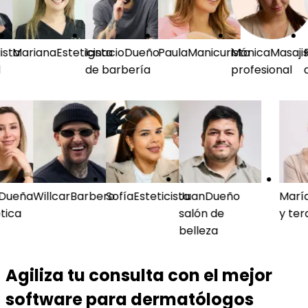
ariana
Esteticista
Ignacio
Dueño
Paula
Manicurista
Mónica
Masajista
Fran
de barbería
profesional
de S
ta
alia
Dueña
Willcar
Barbero
Sofía
Esteticista
Juan
Dueño
M
estética
salón de
y
belleza
Agiliza tu consulta con el mejor
software para dermatólogos