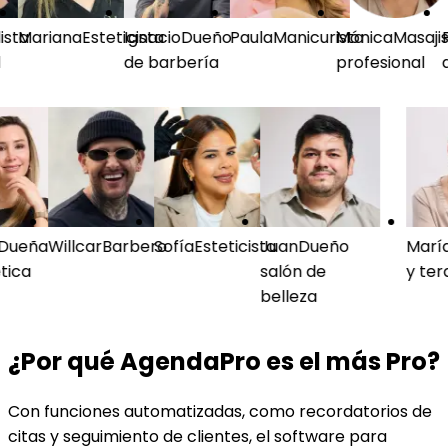
a
Mariana
Esteticista
Ignacio
Dueño
Paula
Manicurista
Mónica
Masajista
Fra
de barbería
profesional
de 
ta
lia
Dueña
Willcar
Barbero
Sofía
Esteticista
Juan
Dueño
M
stética
salón de
y
belleza
¿Por qué AgendaPro es el más Pro?
Con funciones automatizadas, como recordatorios de
citas y seguimiento de clientes, el software para